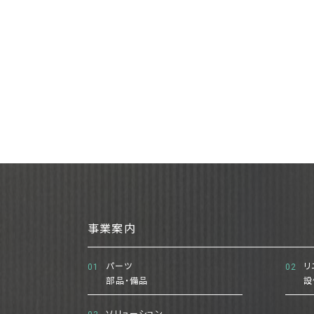
事業案内
パーツ
リ
01
02
部品・備品
設
ソリューション