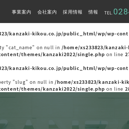
028
事業案内
会社案内
採用情報
情報
TEL.
23/kanzaki-kikou.co.jp/public_html/wp/wp-cont
ty "cat_name" on null in
/home/xs233823/kanzaki-
content/themes/kanzaki2022/single.php
on line
2
23/kanzaki-kikou.co.jp/public_html/wp/wp-cont
erty "slug" on null in
/home/xs233823/kanzaki-ki
content/themes/kanzaki2022/single.php
on line
2