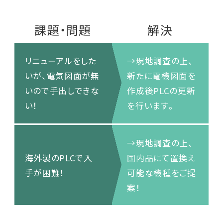
課題・問題
解決
リニューアルをした
→現地調査の上、
いが、電気図面が無
新たに電機図面を
いので手出しできな
作成後PLCの更新
い！
を行います。
→現地調査の上、
海外製のPLCで入
国内品にて置換え
手が困難！
可能な機種をご提
案！